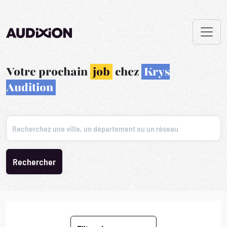
Votre prochain
job
chez
Krys
Audition
Recherchez une ville, un département ou un réseau