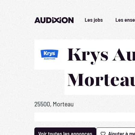
Les jobs
Les ense
Krys Au
Mortea
25500, Morteau
Voir toutes les annonces
Ajouter à me