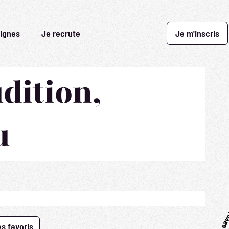
ignes
Je recrute
Je m'inscris
dition,
u
s favoris