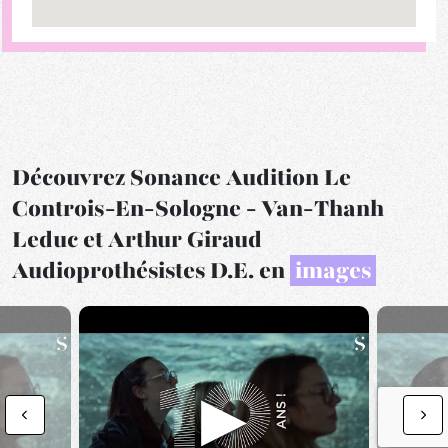
Découvrez Sonance Audition Le
Controis-En-Sologne - Van-Thanh
Leduc et Arthur Giraud
Audioprothésistes D.E. en
images
▶
Previous
Nex