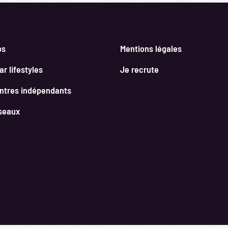
bs
Mentions légales
r lifestyles
Je recrute
ntres indépendants
seaux