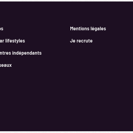
bs
Mentions légales
r lifestyles
Je recrute
ntres indépendants
seaux