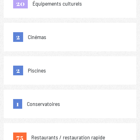
20
Équipements culturels
2
Cinémas
2
Piscines
1
Conservatoires
75
Restaurants / restauration rapide