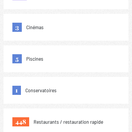
3
Cinémas
5
Piscines
1
Conservatoires
448
Restaurants / restauration rapide