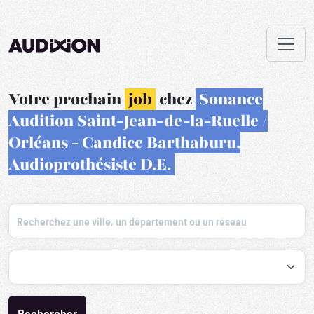
Votre prochain
job
chez
Sonance
Audition Saint-Jean-de-la-Ruelle /
Orléans - Candice Barthaburu,
Audioprothésiste D.E.
Recherchez une ville, un département ou un réseau
Recherche par profession