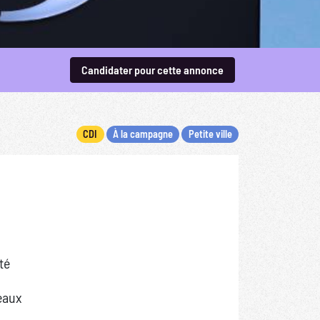
Candidater pour cette annonce
CDI
À la campagne
Petite ville
té
seaux