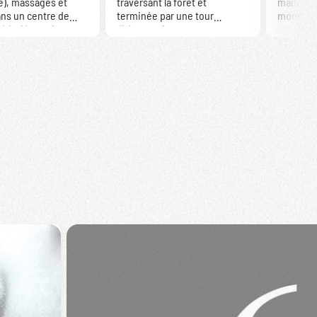
e), massages et
traversant la forêt et
manèges 
ns un centre de
terminée par une tour
montagne
 à la décoration
d'observation avec vue
attracti
e style
imprenable.
e.