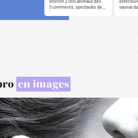
environ 2 000 animaux des
extérieur
5 continents, spectacles de
saunas da
fauconnerie de style
bien-être
médiéval.
moderne d
mauresqu
 pro
en images