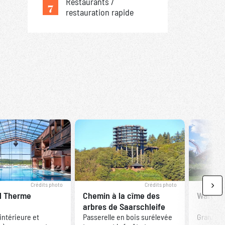
Restaurants /
7
restauration rapide
Crédits photo
Crédits photo
Nex
d Therme
Chemin à la cîme des
Walygat
arbres de Saarschleife
intérieure et
Passerelle en bois surélevée
Grand pa