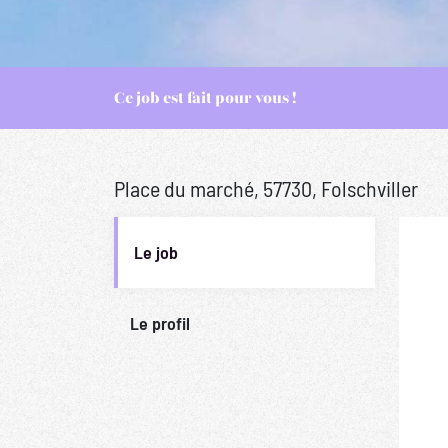
Ce job est fait pour vous !
Place du marché, 57730, Folschviller
Le job
Le profil