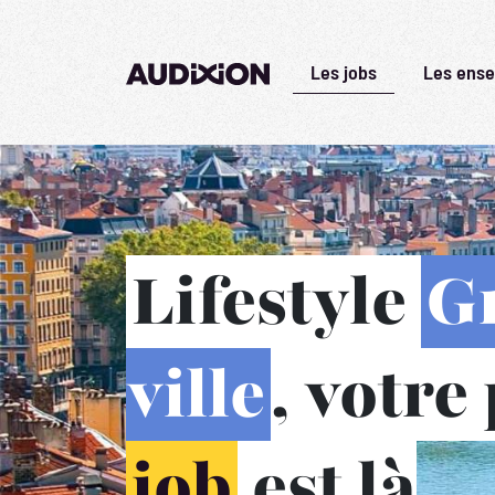
Les jobs
Les ense
Lifestyle
G
ville
, votre
job
est là