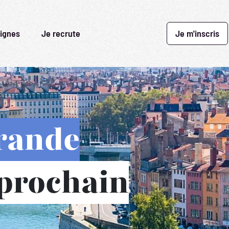
ignes
Je recrute
Je m'inscris
rande
 prochain