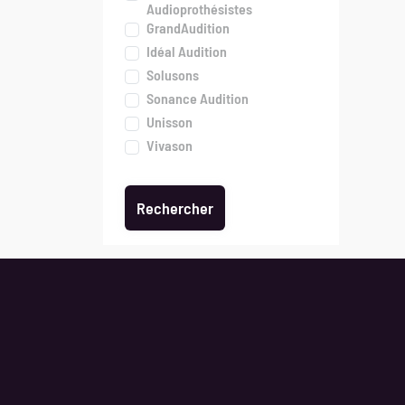
Audioprothésistes
GrandAudition
Idéal Audition
Solusons
Sonance Audition
Unisson
Vivason
Les jo
Nos talents sont faits pour s’entendre
Jobs pa