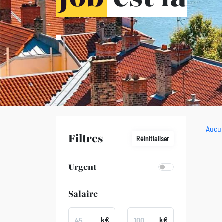
Aucun
Filtres
Réinitialiser
Urgent
Salaire
k€
k€