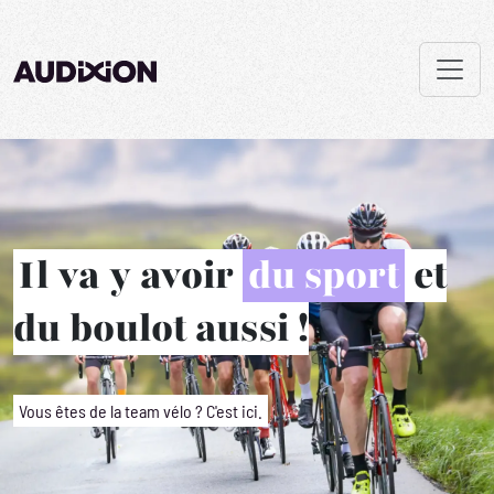
Il va y avoir
du sport
et
du boulot aussi !
Vous êtes de la team vélo ? C'est ici.