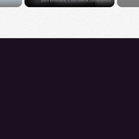
Nos talents sont faits pour s’entendre
Retrouvez-nous sur
Les jobs
Jobs par lifestyles
Les centres indépendants