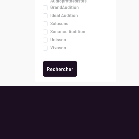
Audioprothésistes
GrandAudition
Idéal Audition
Solusons
Sonance Audition
Unisson
Vivason
Les jo
Nos talents sont faits pour s’entendre
Jobs pa