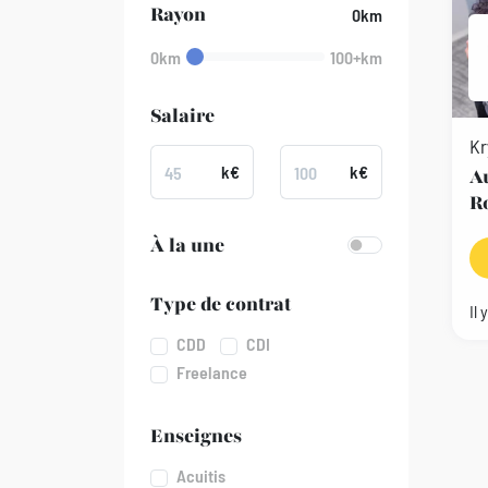
Rayon
0km
0km
100+km
Salaire
Kr
k€
k€
A
Ro
À la une
Type de contrat
Il 
CDD
CDI
Freelance
Enseignes
Acuitis