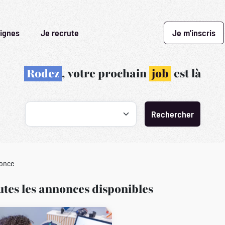
ignes
Je recrute
Je m'inscris
Rodez
, votre prochain
job
est là
Recherche par profession
nonce
tes les annonces disponibles