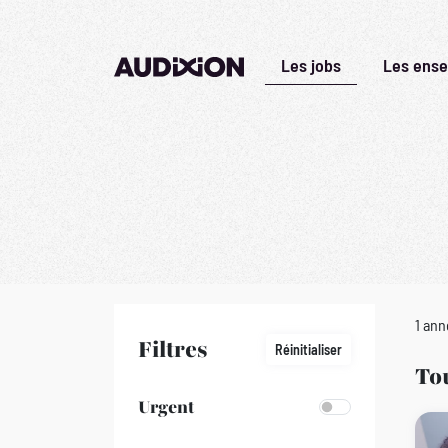
Les jobs
Les ense
1 an
Filtres
Réinitialiser
Tou
Urgent