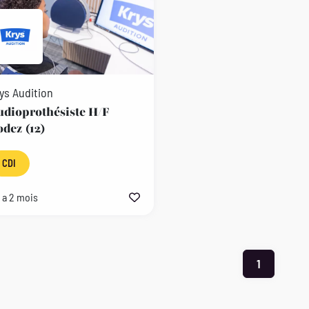
ys Audition
udioprothésiste H/F
dez (12)
CDI
y a 2 mois
1